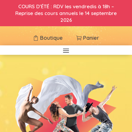
Reprise des cours le 16 septembre. Portes
COURS D’ÉTÉ : RDV les vendredis à 18h –
Reprise des cours annuels le 14 septembre
ouvertes le 14 et 15 septembre.
2026
Boutique
Panier
Boutique
Panier