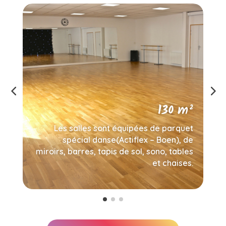
²
130 m²
ou
Les salles sont équipées de parquet
/2
spécial danse(Actiflex – Boen), de
e…
miroirs, barres, tapis de sol, sono, tables
et chaises.