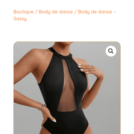
Boutique
/
Body de danse
/ Body de danse –
Sassy